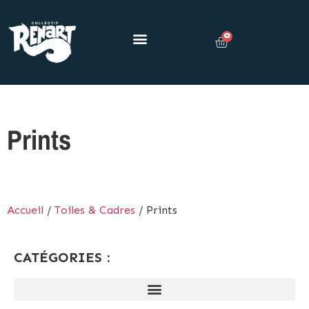
0
Prints
Accueil
/
Toiles & Cadres
/ Prints
CATÉGORIES :