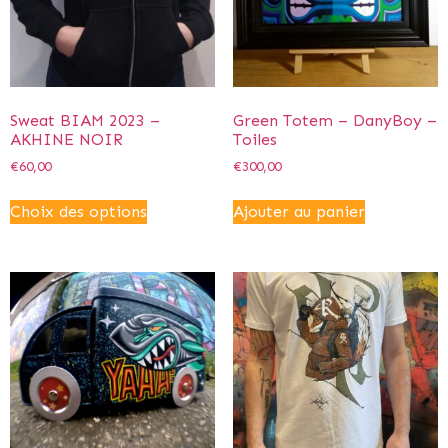
Sweat BIAM 2023 –
Green Totem – DanyBoy –
AKHINE NOIR
Toiles
€
60,00
€
300,00
Choix des options
Ajouter au panier