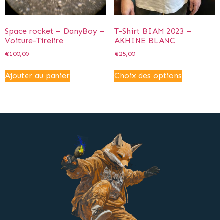
Space rocket – DanyBoy –
T-Shirt BIAM 2023 –
Voiture-Tirelire
AKHINE BLANC
€
100,00
€
25,00
Ajouter au panier
Choix des options