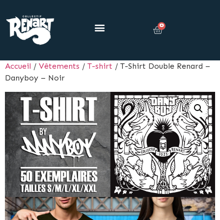
0
Accueil
/
Vêtements
/
T-shirt
/ T-Shirt Double Renard –
Danyboy – Noir