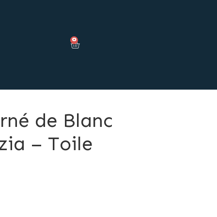
0
erné de Blanc
zia – Toile