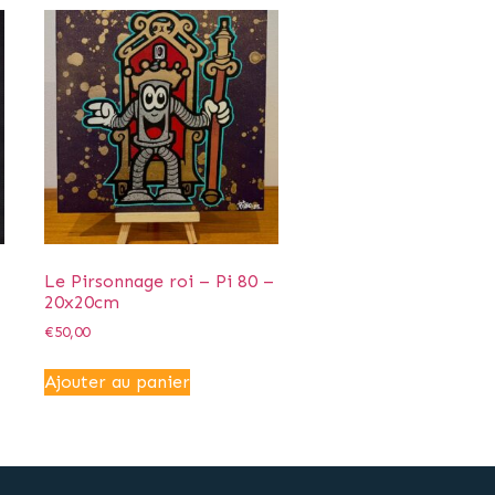
Le Pirsonnage roi – Pi 80 –
20x20cm
€
50,00
Ajouter au panier